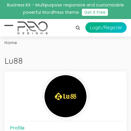
Business Kit - Multipurpose responsive and customizable
powerful WordPress theme
Get It Free
Login
/Register
Home
Lu88
Profile