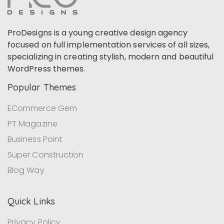
ProDesigns is a young creative design agency
focused on full implementation services of all sizes,
specializing in creating stylish, modern and beautiful
WordPress themes.
Popular Themes
ECommerce Gem
PT Magazine
Business Point
Super Construction
Blog Way
Quick Links
Privacy Policy