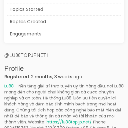
Topics Started
Replies Created
Engagements
@LU88TOPJPNET1
Profile
Registered: 2 months, 3 weeks ago
Lu88
- Nền tảng giải trí trực tuyến uy tín hàng đầu, nơi Lu88
mang đến cho người chơi không gian cá cược chuyên
nghiệp và an toàn. Hệ thống Lu88 luôn ưu tiên quyền lợi
khách hàng và đảm bảo tính minh bạch trong mọi hoạt
động. Chúng tôi tích hợp các công nghệ bảo mật hiện đại
nhất để bảo vệ thông tin cá nhân và tài khoản của mọi
thành viên. Website:
https://lu88top.jp.net/
Phone: