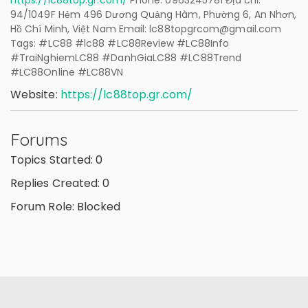
https://lc88top.gr.com/
Phone: 0963245781 Địa chỉ:
94/1049F Hẻm 496 Dương Quảng Hàm, Phường 6, An Nhơn,
Hồ Chí Minh, Việt Nam Email:
lc88topgrcom@gmail.com
Tags: #LC88 #lc88 #LC88Review #LC88Info
#TraiNghiemLC88 #DanhGiaLC88 #LC88Trend
#LC88Online #LC88VN
Website:
https://lc88top.gr.com/
Forums
Topics Started: 0
Replies Created: 0
Forum Role: Blocked