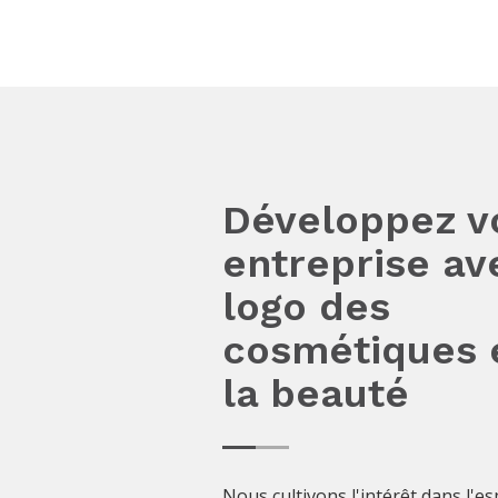
Développez v
entreprise av
logo des
cosmétiques 
la beauté
Nous cultivons l'intérêt dans l'es