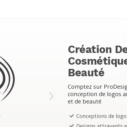
Création D
Cosmétique
Beauté
Comptez sur ProDesign
conception de logos a
et de beauté
N
e
Conceptions de log
x
Designs attrayants 