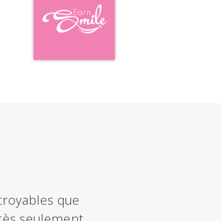
ncroyables que
près seulement