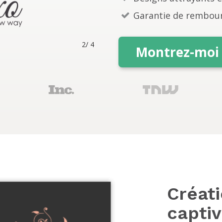
t
Garantie de rembou
2
/
4
Montrez-moi 
Créati
capti