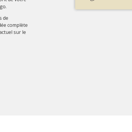
go.
s de
idée complète
actuel sur le