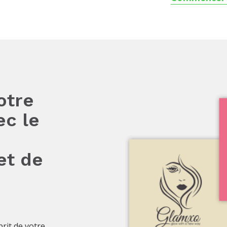
otre
ec le
et de
prit de votre