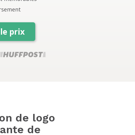
rsement
le prix
on de logo
vante de