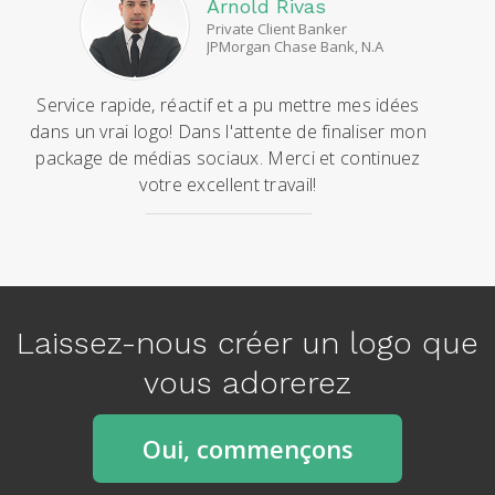
e
e
Arnold Rivas
x
v
Private Client Banker
JPMorgan Chase Bank, N.A
t
i
o
Service rapide, réactif et a pu mettre mes idées
u
dans un vrai logo! Dans l'attente de finaliser mon
s
package de médias sociaux. Merci et continuez
votre excellent travail!
Laissez-nous créer un logo que
vous adorerez
Oui, commençons