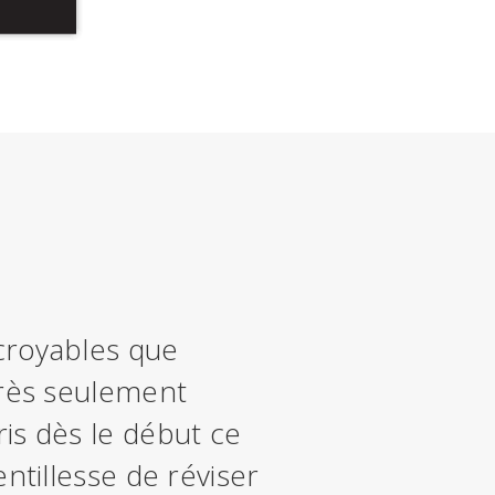
ncroyables que
près seulement
is dès le début ce
entillesse de réviser