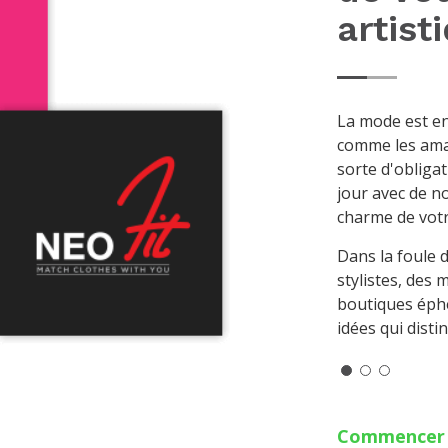
artist
La mode est en
comme les ama
sorte d'obliga
jour avec de no
charme de vot
Dans la foule d
stylistes, des 
boutiques éph
idées qui dist
Commence