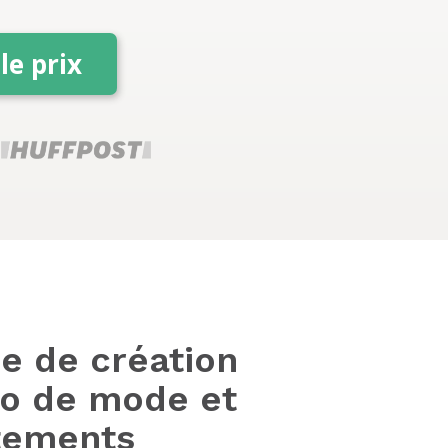
le prix
e de création
go de mode et
tements