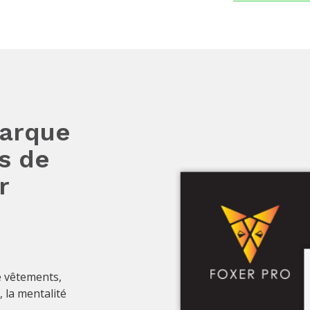
marque
s de
r
e vêtements,
 la mentalité