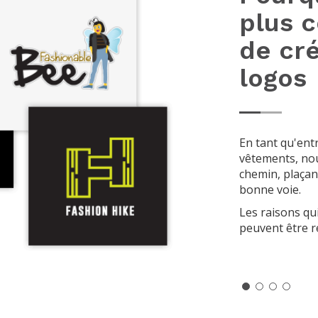
plus 
de cr
logos
En tant qu'ent
vêtements, no
chemin, plaçan
bonne voie.
Les raisons qu
peuvent être 