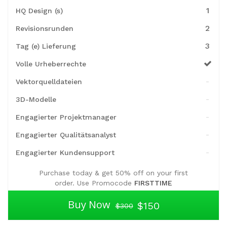
1
HQ Design (s)
2
Revisionsrunden
3
Tag (e) Lieferung
Volle Urheberrechte
-
Vektorquelldateien
-
3D-Modelle
-
Engagierter Projektmanager
-
Engagierter Qualitätsanalyst
-
Engagierter Kundensupport
Purchase today & get 50% off on your first
order. Use Promocode
FIRSTTIME
Buy Now
$150
$300